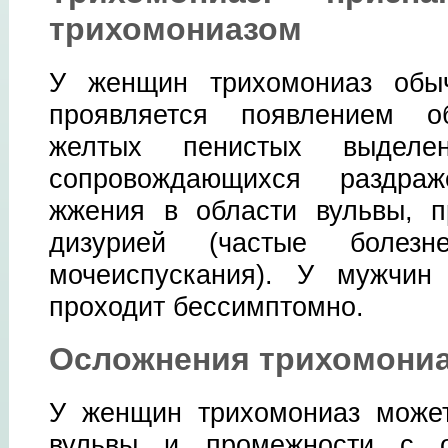
трихомониазом
У женщин трихомониаз обы
проявляется появлением об
желтых пенистых выделе
сопровождающихся раздра
жжения в области вульвы, п
дизурией (частые болезн
мочеиспускания). У мужчин
проходит бессимптомно.
Осложнения трихомони
У женщин трихомониаз может
вульвы и промежности с о